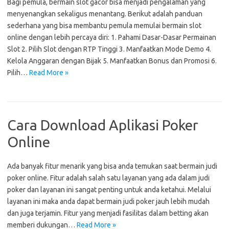
Bagi pemula, bermain slot gacor bisa menjadi pengalaman yang
menyenangkan sekaligus menantang. Berikut adalah panduan
sederhana yang bisa membantu pemula memulai bermain slot
online dengan lebih percaya diri: 1. Pahami Dasar-Dasar Permainan
Slot 2. Pilih Slot dengan RTP Tinggi 3. Manfaatkan Mode Demo 4.
Kelola Anggaran dengan Bijak 5. Manfaatkan Bonus dan Promosi 6.
Pilih…
Read More »
Cara Download Aplikasi Poker
Online
Ada banyak fitur menarik yang bisa anda temukan saat bermain judi
poker online. Fitur adalah salah satu layanan yang ada dalam judi
poker dan layanan ini sangat penting untuk anda ketahui. Melalui
layanan ini maka anda dapat bermain judi poker jauh lebih mudah
dan juga terjamin. Fitur yang menjadi fasilitas dalam betting akan
memberi dukungan…
Read More »