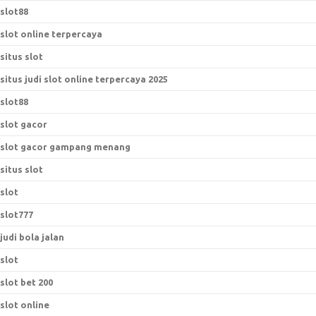
slot88
slot online terpercaya
situs slot
situs judi slot online terpercaya 2025
slot88
slot gacor
slot gacor gampang menang
situs slot
slot
slot777
judi bola jalan
slot
slot bet 200
slot online