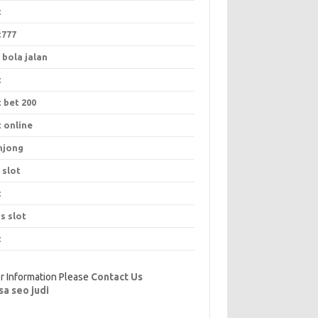
t
t777
i bola jalan
t
t bet 200
t online
hjong
 slot
t
us slot
t
r Information Please
Contact Us
sa seo judi