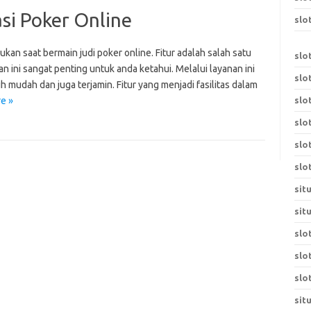
si Poker Online
slo
kan saat bermain judi poker online. Fitur adalah salah satu
slo
n ini sangat penting untuk anda ketahui. Melalui layanan ini
slo
h mudah dan juga terjamin. Fitur yang menjadi fasilitas dalam
e »
slo
slo
slo
slo
sit
sit
slo
slo
slo
sit