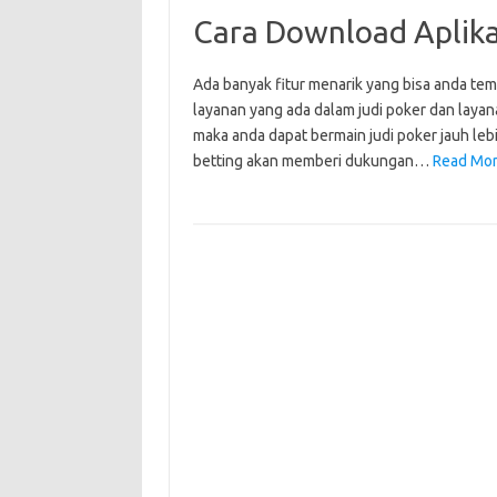
Cara Download Aplika
Ada banyak fitur menarik yang bisa anda temu
layanan yang ada dalam judi poker dan layana
maka anda dapat bermain judi poker jauh lebi
betting akan memberi dukungan…
Read Mor