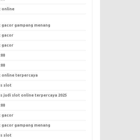
t online
t gacor gampang menang
t gacor
t gacor
t88
t88
t online terpercaya
us slot
us judi slot online terpercaya 2025
t88
t gacor
t gacor gampang menang
us slot