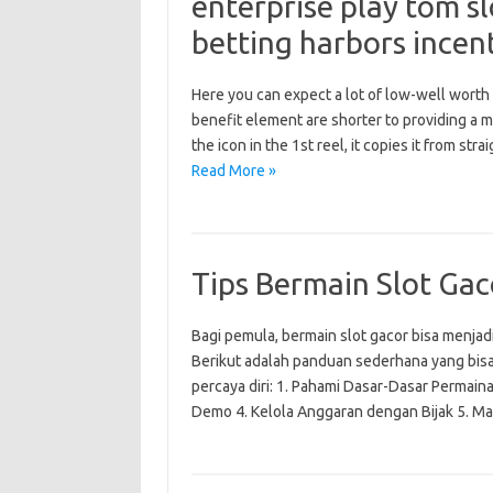
enterprise play tom s
betting harbors ince
Here you can expect a lot of low-well worth
benefit element are shorter to providing a m
the icon in the 1st reel, it copies it from str
Read More »
Tips Bermain Slot Ga
Bagi pemula, bermain slot gacor bisa menj
Berikut adalah panduan sederhana yang bis
percaya diri: 1. Pahami Dasar-Dasar Permain
Demo 4. Kelola Anggaran dengan Bijak 5. M