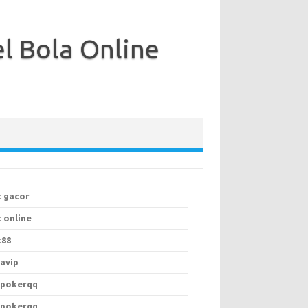
el Bola Online
t gacor
t online
t88
avip
bpokerqq
bpokerqq