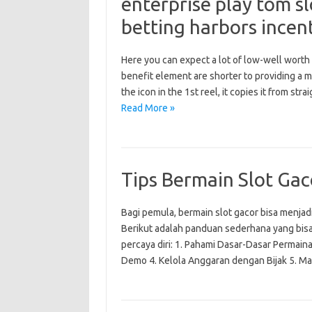
enterprise play tom s
betting harbors ince
Here you can expect a lot of low-well worth
benefit element are shorter to providing a m
the icon in the 1st reel, it copies it from str
Read More »
Tips Bermain Slot Ga
Bagi pemula, bermain slot gacor bisa menj
Berikut adalah panduan sederhana yang bis
percaya diri: 1. Pahami Dasar-Dasar Permain
Demo 4. Kelola Anggaran dengan Bijak 5. M