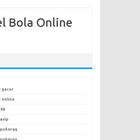
el Bola Online
t gacor
t online
t88
avip
bpokerqq
bpokerqq