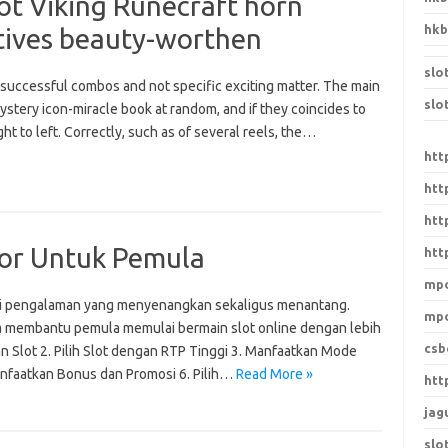
lot Viking Runecraft horn
hk
ntives beauty-worthen
slo
 successful combos and not specific exciting matter. The main
slo
ystery icon-miracle book at random, and if they coincides to
aight to left. Correctly, such as of several reels, the…
htt
htt
htt
cor Untuk Pemula
htt
mp
adi pengalaman yang menyenangkan sekaligus menantang.
mp
a membantu pemula memulai bermain slot online dengan lebih
cs
an Slot 2. Pilih Slot dengan RTP Tinggi 3. Manfaatkan Mode
anfaatkan Bonus dan Promosi 6. Pilih…
Read More »
htt
jag
slo