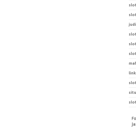
slo
slo
jud
slo
slo
slo
ma
link
slo
sit
slo
Fo
ja