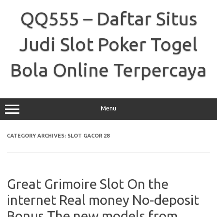
Skip
to
QQ555 – Daftar Situs
content
Judi Slot Poker Togel
Bola Online Terpercaya
Menu
CATEGORY ARCHIVES:
SLOT GACOR 28
Great Grimoire Slot On the
internet Real money No-deposit
Bonus The new models from