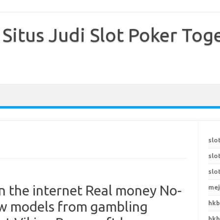
Situs Judi Slot Poker Tog
slo
slo
slo
n the internet Real money No-
mej
w models from gambling
hk
hk