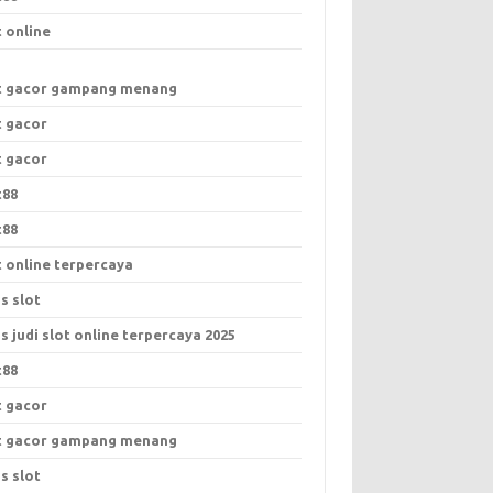
t online
t gacor gampang menang
t gacor
t gacor
t88
t88
t online terpercaya
us slot
us judi slot online terpercaya 2025
t88
t gacor
t gacor gampang menang
us slot