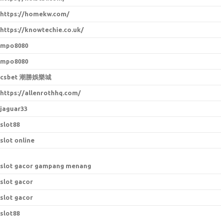
https://homekw.com/
https://knowtechie.co.uk/
mpo8080
mpo8080
csbet 潮勝娛樂城
https://allenrothhq.com/
jaguar33
slot88
slot online
slot gacor gampang menang
slot gacor
slot gacor
slot88