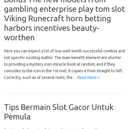
gambling enterprise play tom slot
Viking Runecraft horn betting
harbors incentives beauty-
worthen
Here you can expect a lot of low-well worth successful combos and
not specific exciting matter. The main benefit element are shorter
to providing a mystery icon-miracle book at random, and if they
coincides to the icon in the 1st reel, it copies it from straight to left.
Correctly, such as of several reels, the…
Read More »
Tips Bermain Slot Gacor Untuk
Pemula