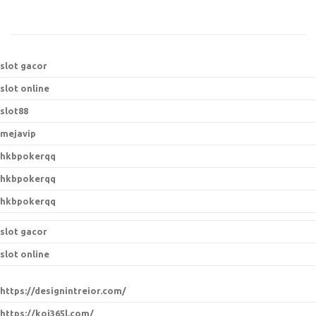
slot gacor
slot online
slot88
mejavip
hkbpokerqq
hkbpokerqq
hkbpokerqq
slot gacor
slot online
https://designintreior.com/
https://koi365l.com/