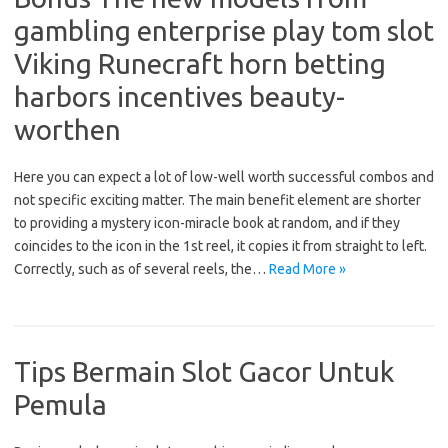
gambling enterprise play tom slot
Viking Runecraft horn betting
harbors incentives beauty-
worthen
Here you can expect a lot of low-well worth successful combos and
not specific exciting matter. The main benefit element are shorter
to providing a mystery icon-miracle book at random, and if they
coincides to the icon in the 1st reel, it copies it from straight to left.
Correctly, such as of several reels, the…
Read More »
Tips Bermain Slot Gacor Untuk
Pemula