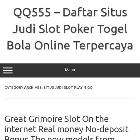
Skip
to
QQ555 – Daftar Situs
content
Judi Slot Poker Togel
Bola Online Terpercaya
Menu
CATEGORY ARCHIVES:
SITUS JUDI SLOT PLAY N GO
Great Grimoire Slot On the
internet Real money No-deposit
Bonus The new models from