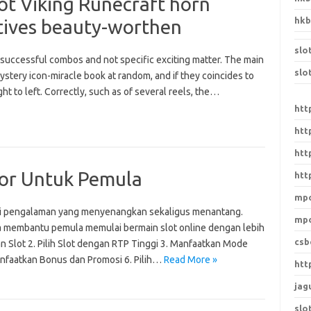
lot Viking Runecraft horn
hk
ntives beauty-worthen
slo
 successful combos and not specific exciting matter. The main
slo
ystery icon-miracle book at random, and if they coincides to
aight to left. Correctly, such as of several reels, the…
htt
htt
htt
cor Untuk Pemula
htt
mp
adi pengalaman yang menyenangkan sekaligus menantang.
mp
a membantu pemula memulai bermain slot online dengan lebih
cs
an Slot 2. Pilih Slot dengan RTP Tinggi 3. Manfaatkan Mode
anfaatkan Bonus dan Promosi 6. Pilih…
Read More »
htt
jag
slo