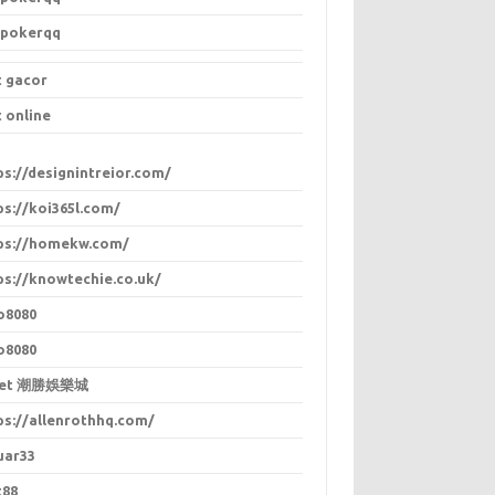
bpokerqq
t gacor
t online
ps://designintreior.com/
ps://koi365l.com/
ps://homekw.com/
ps://knowtechie.co.uk/
o8080
o8080
bet 潮勝娛樂城
ps://allenrothhq.com/
uar33
t88