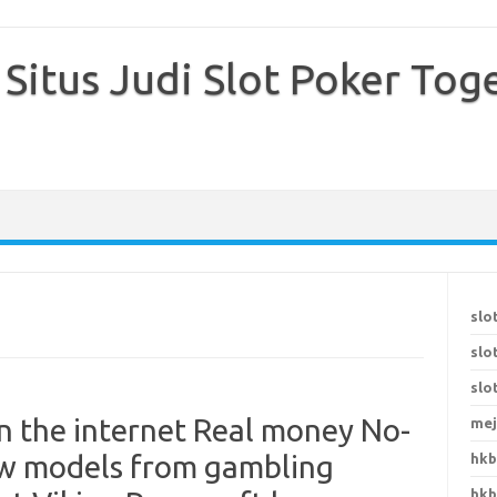
Situs Judi Slot Poker Tog
slo
slo
slo
n the internet Real money No-
mej
w models from gambling
hk
hk