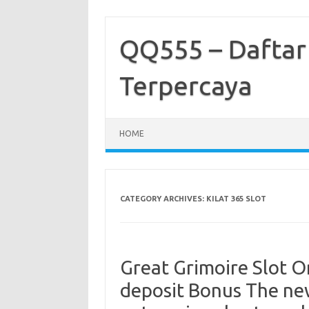
Skip
to
content
QQ555 – Daftar 
Terpercaya
HOME
CATEGORY ARCHIVES:
KILAT 365 SLOT
Great Grimoire Slot O
deposit Bonus The ne