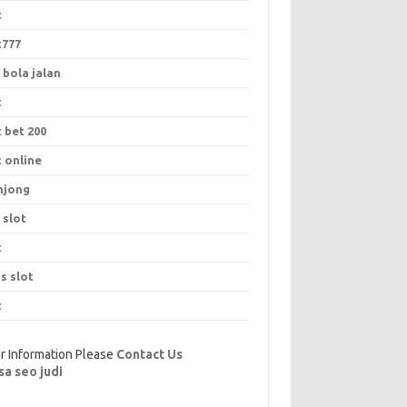
t
t777
i bola jalan
t
t bet 200
t online
hjong
 slot
t
us slot
t
r Information Please
Contact Us
sa seo judi