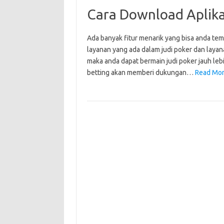
Cara Download Aplika
Ada banyak fitur menarik yang bisa anda temu
layanan yang ada dalam judi poker dan layana
maka anda dapat bermain judi poker jauh lebi
betting akan memberi dukungan…
Read Mor