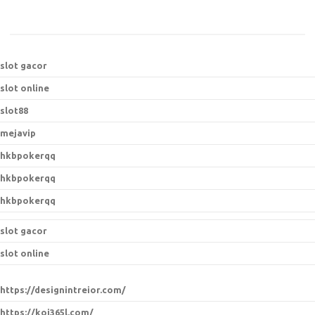
slot gacor
slot online
slot88
mejavip
hkbpokerqq
hkbpokerqq
hkbpokerqq
slot gacor
slot online
https://designintreior.com/
https://koi365l.com/