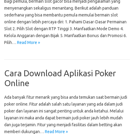
Bagi pemula, bermain slot gacor bisa menjadi pengalaman yang
menyenangkan sekaligus menantang. Berikut adalah panduan
sederhana yang bisa membantu pemula memulai bermain slot
online dengan lebih percaya diri: 1. Pahami Dasar-Dasar Permainan
Slot 2. Pilih Slot dengan RTP Tinggi 3. Manfaatkan Mode Demo 4.
Kelola Anggaran dengan Bijak 5. Manfaatkan Bonus dan Promosi 6.
Pilih…
Read More »
Cara Download Aplikasi Poker
Online
Ada banyak fitur menarik yang bisa anda temukan saat bermain judi
poker online. Fitur adalah salah satu layanan yang ada dalam judi
poker dan layanan ini sangat penting untuk anda ketahui. Melalui
layanan ini maka anda dapat bermain judi poker jauh lebih mudah
dan juga terjamin. Fitur yang menjadi fasilitas dalam betting akan
memberi dukungan…
Read More »