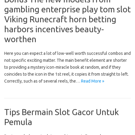
gambling enterprise play tom slot
Viking Runecraft horn betting
harbors incentives beauty-
worthen
Here you can expect a lot of low-well worth successful combos and
not specific exciting matter. The main benefit element are shorter
to providing a mystery icon-miracle book at random, and if they
coincides to the icon in the 1st reel, it copies it from straight to left.
Correctly, such as of several reels, the…
Read More »
Tips Bermain Slot Gacor Untuk
Pemula