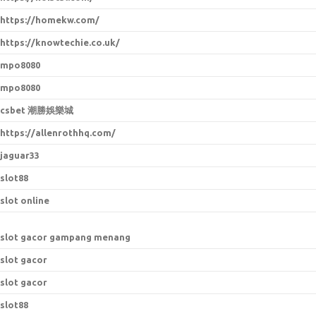
https://homekw.com/
https://knowtechie.co.uk/
mpo8080
mpo8080
csbet 潮勝娛樂城
https://allenrothhq.com/
jaguar33
slot88
slot online
slot gacor gampang menang
slot gacor
slot gacor
slot88