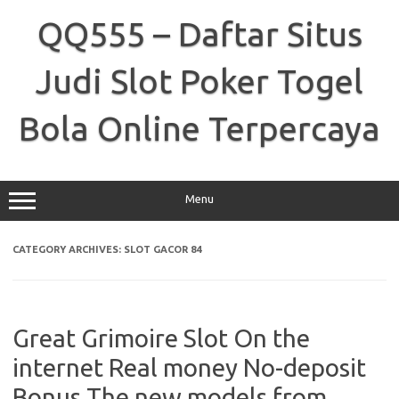
Skip
to
QQ555 – Daftar Situs
content
Judi Slot Poker Togel
Bola Online Terpercaya
Menu
CATEGORY ARCHIVES:
SLOT GACOR 84
Great Grimoire Slot On the
internet Real money No-deposit
Bonus The new models from