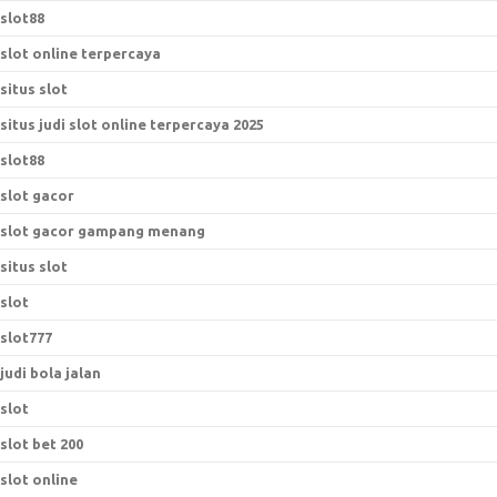
slot88
slot online terpercaya
situs slot
situs judi slot online terpercaya 2025
slot88
slot gacor
slot gacor gampang menang
situs slot
slot
slot777
judi bola jalan
slot
slot bet 200
slot online