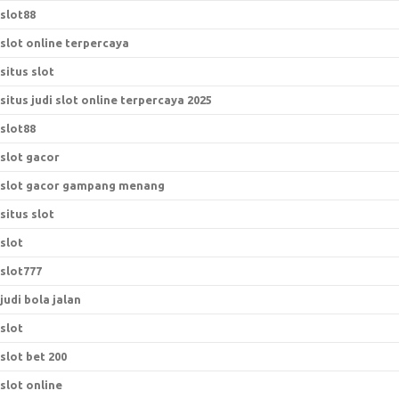
slot88
slot online terpercaya
situs slot
situs judi slot online terpercaya 2025
slot88
slot gacor
slot gacor gampang menang
situs slot
slot
slot777
judi bola jalan
slot
slot bet 200
slot online