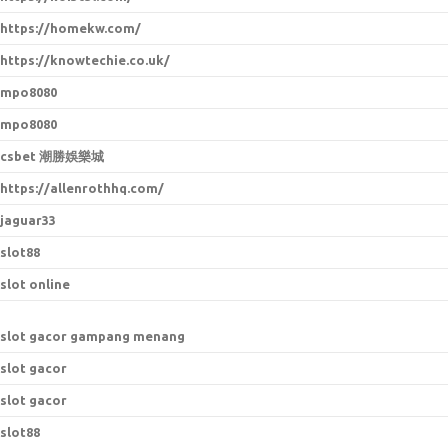
https://homekw.com/
https://knowtechie.co.uk/
mpo8080
mpo8080
csbet 潮勝娛樂城
https://allenrothhq.com/
jaguar33
slot88
slot online
slot gacor gampang menang
slot gacor
slot gacor
slot88