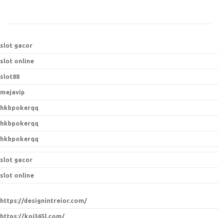
slot gacor
slot online
slot88
mejavip
hkbpokerqq
hkbpokerqq
hkbpokerqq
slot gacor
slot online
https://designintreior.com/
https://koi365l.com/