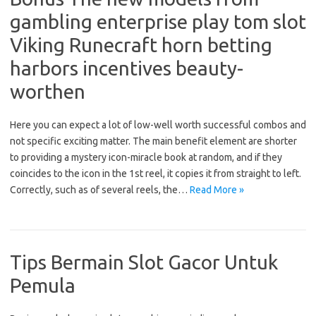
gambling enterprise play tom slot
Viking Runecraft horn betting
harbors incentives beauty-
worthen
Here you can expect a lot of low-well worth successful combos and
not specific exciting matter. The main benefit element are shorter
to providing a mystery icon-miracle book at random, and if they
coincides to the icon in the 1st reel, it copies it from straight to left.
Correctly, such as of several reels, the…
Read More »
Tips Bermain Slot Gacor Untuk
Pemula