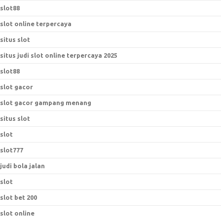
slot88
slot online terpercaya
situs slot
situs judi slot online terpercaya 2025
slot88
slot gacor
slot gacor gampang menang
situs slot
slot
slot777
judi bola jalan
slot
slot bet 200
slot online