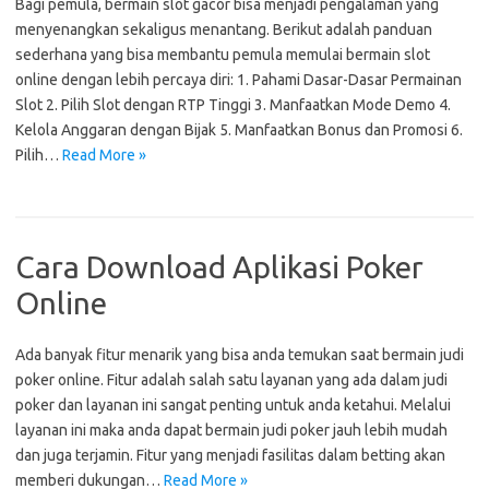
Bagi pemula, bermain slot gacor bisa menjadi pengalaman yang
menyenangkan sekaligus menantang. Berikut adalah panduan
sederhana yang bisa membantu pemula memulai bermain slot
online dengan lebih percaya diri: 1. Pahami Dasar-Dasar Permainan
Slot 2. Pilih Slot dengan RTP Tinggi 3. Manfaatkan Mode Demo 4.
Kelola Anggaran dengan Bijak 5. Manfaatkan Bonus dan Promosi 6.
Pilih…
Read More »
Cara Download Aplikasi Poker
Online
Ada banyak fitur menarik yang bisa anda temukan saat bermain judi
poker online. Fitur adalah salah satu layanan yang ada dalam judi
poker dan layanan ini sangat penting untuk anda ketahui. Melalui
layanan ini maka anda dapat bermain judi poker jauh lebih mudah
dan juga terjamin. Fitur yang menjadi fasilitas dalam betting akan
memberi dukungan…
Read More »