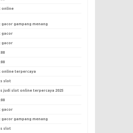
t online
t gacor gampang menang
t gacor
t gacor
t88
t88
t online terpercaya
us slot
us judi slot online terpercaya 2025
t88
t gacor
t gacor gampang menang
us slot