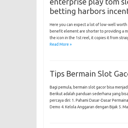
enterprise play tom s
betting harbors ince
Here you can expect a lot of low-well worth
benefit element are shorter to providing a m
the icon in the 1st reel, it copies it from str
Read More »
Tips Bermain Slot Ga
Bagi pemula, bermain slot gacor bisa menj
Berikut adalah panduan sederhana yang bis
percaya diri: 1. Pahami Dasar-Dasar Permain
Demo 4. Kelola Anggaran dengan Bijak 5. M