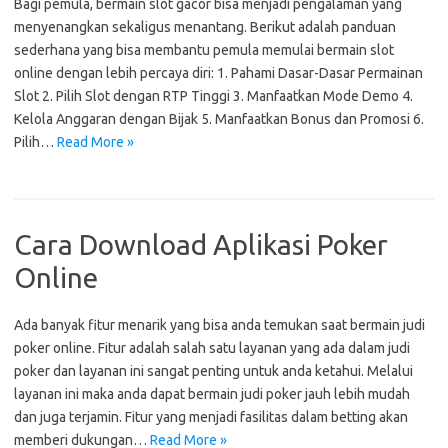
Bagi pemula, bermain slot gacor bisa menjadi pengalaman yang
menyenangkan sekaligus menantang. Berikut adalah panduan
sederhana yang bisa membantu pemula memulai bermain slot
online dengan lebih percaya diri: 1. Pahami Dasar-Dasar Permainan
Slot 2. Pilih Slot dengan RTP Tinggi 3. Manfaatkan Mode Demo 4.
Kelola Anggaran dengan Bijak 5. Manfaatkan Bonus dan Promosi 6.
Pilih…
Read More »
Cara Download Aplikasi Poker
Online
Ada banyak fitur menarik yang bisa anda temukan saat bermain judi
poker online. Fitur adalah salah satu layanan yang ada dalam judi
poker dan layanan ini sangat penting untuk anda ketahui. Melalui
layanan ini maka anda dapat bermain judi poker jauh lebih mudah
dan juga terjamin. Fitur yang menjadi fasilitas dalam betting akan
memberi dukungan…
Read More »