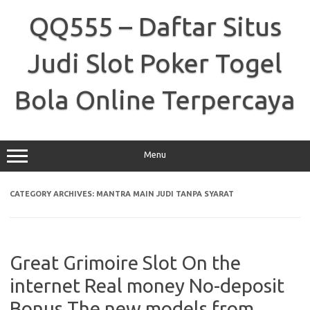
Skip
to
QQ555 – Daftar Situs
content
Judi Slot Poker Togel
Bola Online Terpercaya
Menu
CATEGORY ARCHIVES:
MANTRA MAIN JUDI TANPA SYARAT
Great Grimoire Slot On the
internet Real money No-deposit
Bonus The new models from