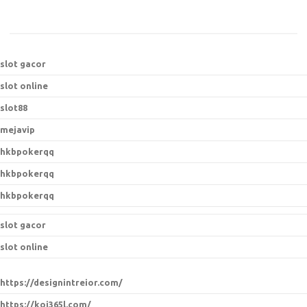
slot gacor
slot online
slot88
mejavip
hkbpokerqq
hkbpokerqq
hkbpokerqq
slot gacor
slot online
https://designintreior.com/
https://koi365l.com/