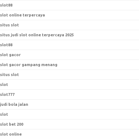
slot88
slot online terpercaya
situs slot
situs judi slot online terpercaya 2025
slot88
slot gacor
slot gacor gampang menang
situs slot
slot
slot777
judi bola jalan
slot
slot bet 200
slot online