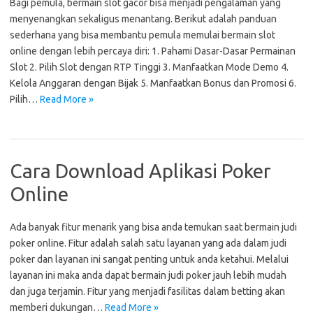
Bagi pemula, bermain slot gacor bisa menjadi pengalaman yang
menyenangkan sekaligus menantang. Berikut adalah panduan
sederhana yang bisa membantu pemula memulai bermain slot
online dengan lebih percaya diri: 1. Pahami Dasar-Dasar Permainan
Slot 2. Pilih Slot dengan RTP Tinggi 3. Manfaatkan Mode Demo 4.
Kelola Anggaran dengan Bijak 5. Manfaatkan Bonus dan Promosi 6.
Pilih…
Read More »
Cara Download Aplikasi Poker
Online
Ada banyak fitur menarik yang bisa anda temukan saat bermain judi
poker online. Fitur adalah salah satu layanan yang ada dalam judi
poker dan layanan ini sangat penting untuk anda ketahui. Melalui
layanan ini maka anda dapat bermain judi poker jauh lebih mudah
dan juga terjamin. Fitur yang menjadi fasilitas dalam betting akan
memberi dukungan…
Read More »