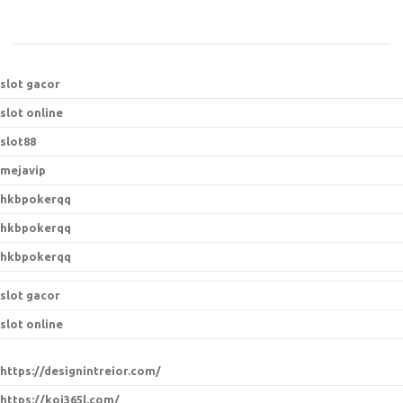
slot gacor
slot online
slot88
mejavip
hkbpokerqq
hkbpokerqq
hkbpokerqq
slot gacor
slot online
https://designintreior.com/
https://koi365l.com/