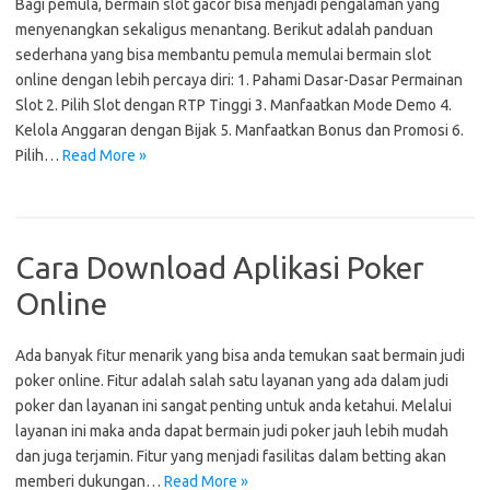
Bagi pemula, bermain slot gacor bisa menjadi pengalaman yang
menyenangkan sekaligus menantang. Berikut adalah panduan
sederhana yang bisa membantu pemula memulai bermain slot
online dengan lebih percaya diri: 1. Pahami Dasar-Dasar Permainan
Slot 2. Pilih Slot dengan RTP Tinggi 3. Manfaatkan Mode Demo 4.
Kelola Anggaran dengan Bijak 5. Manfaatkan Bonus dan Promosi 6.
Pilih…
Read More »
Cara Download Aplikasi Poker
Online
Ada banyak fitur menarik yang bisa anda temukan saat bermain judi
poker online. Fitur adalah salah satu layanan yang ada dalam judi
poker dan layanan ini sangat penting untuk anda ketahui. Melalui
layanan ini maka anda dapat bermain judi poker jauh lebih mudah
dan juga terjamin. Fitur yang menjadi fasilitas dalam betting akan
memberi dukungan…
Read More »