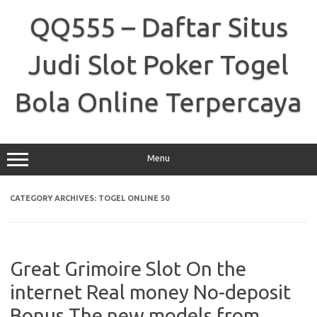
Skip
to
QQ555 – Daftar Situs
content
Judi Slot Poker Togel
Bola Online Terpercaya
Menu
CATEGORY ARCHIVES:
TOGEL ONLINE 50
Great Grimoire Slot On the
internet Real money No-deposit
Bonus The new models from