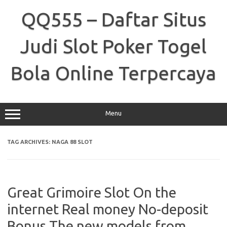
Skip
to
QQ555 – Daftar Situs
content
Judi Slot Poker Togel
Bola Online Terpercaya
Menu
TAG ARCHIVES:
NAGA 88 SLOT
Great Grimoire Slot On the
internet Real money No-deposit
Bonus The new models from