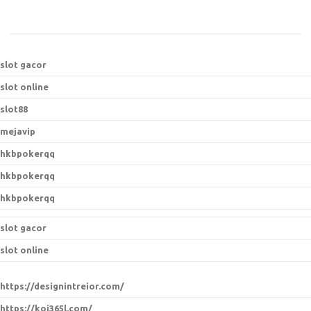
slot gacor
slot online
slot88
mejavip
hkbpokerqq
hkbpokerqq
hkbpokerqq
slot gacor
slot online
https://designintreior.com/
https://koi365l.com/