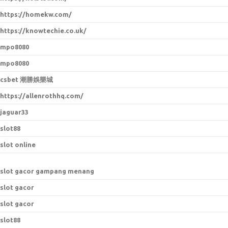
https://homekw.com/
https://knowtechie.co.uk/
mpo8080
mpo8080
csbet 潮勝娛樂城
https://allenrothhq.com/
jaguar33
slot88
slot online
slot gacor gampang menang
slot gacor
slot gacor
slot88