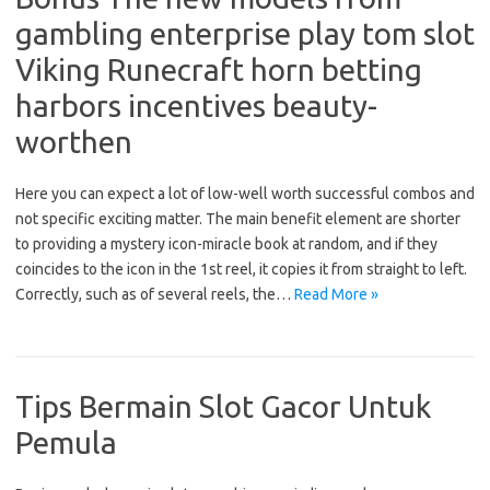
gambling enterprise play tom slot
Viking Runecraft horn betting
harbors incentives beauty-
worthen
Here you can expect a lot of low-well worth successful combos and
not specific exciting matter. The main benefit element are shorter
to providing a mystery icon-miracle book at random, and if they
coincides to the icon in the 1st reel, it copies it from straight to left.
Correctly, such as of several reels, the…
Read More »
Tips Bermain Slot Gacor Untuk
Pemula