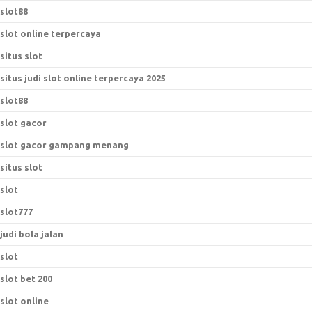
slot88
slot online terpercaya
situs slot
situs judi slot online terpercaya 2025
slot88
slot gacor
slot gacor gampang menang
situs slot
slot
slot777
judi bola jalan
slot
slot bet 200
slot online