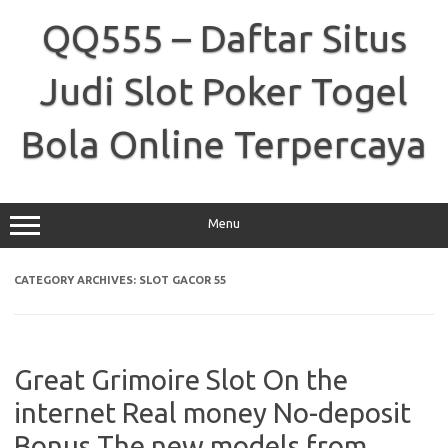
Skip
to
QQ555 – Daftar Situs
content
Judi Slot Poker Togel
Bola Online Terpercaya
Menu
CATEGORY ARCHIVES:
SLOT GACOR 55
Great Grimoire Slot On the
internet Real money No-deposit
Bonus The new models from