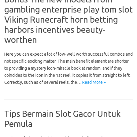
gambling enterprise play tom slot
Viking Runecraft horn betting
harbors incentives beauty-
worthen
Here you can expect a lot of low-well worth successful combos and
not specific exciting matter. The main benefit element are shorter
to providing a mystery icon-miracle book at random, and if they
coincides to the icon in the 1st reel, it copies it from straight to left.
Correctly, such as of several reels, the…
Read More »
Tips Bermain Slot Gacor Untuk
Pemula