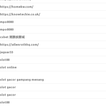
https://homekw.com/
https://knowtechie.co.uk/
mpo8080
mpo8080
csbet 潮勝娛樂城
https://allenrothhq.com/
jaguar33
slot88
slot online
slot gacor gampang menang
slot gacor
slot gacor
slot88