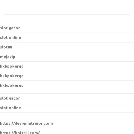
slot gacor
slot online
slot88
mejavip
hkbpokerqq
hkbpokerqq
hkbpokerqq
slot gacor
slot online
https://designintreior.com/
https://koi365l.com/