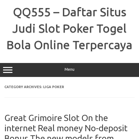
Skip
to
QQ555 – Daftar Situs
content
Judi Slot Poker Togel
Bola Online Terpercaya
Menu
CATEGORY ARCHIVES:
LIGA POKER
Great Grimoire Slot On the
internet Real money No-deposit
Bonus The new models from