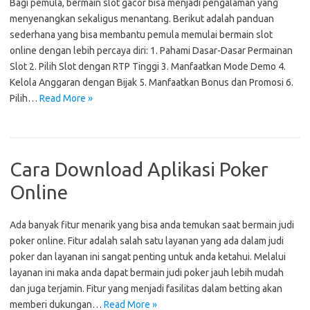
Bagi pemula, bermain slot gacor bisa menjadi pengalaman yang
menyenangkan sekaligus menantang. Berikut adalah panduan
sederhana yang bisa membantu pemula memulai bermain slot
online dengan lebih percaya diri: 1. Pahami Dasar-Dasar Permainan
Slot 2. Pilih Slot dengan RTP Tinggi 3. Manfaatkan Mode Demo 4.
Kelola Anggaran dengan Bijak 5. Manfaatkan Bonus dan Promosi 6.
Pilih…
Read More »
Cara Download Aplikasi Poker
Online
Ada banyak fitur menarik yang bisa anda temukan saat bermain judi
poker online. Fitur adalah salah satu layanan yang ada dalam judi
poker dan layanan ini sangat penting untuk anda ketahui. Melalui
layanan ini maka anda dapat bermain judi poker jauh lebih mudah
dan juga terjamin. Fitur yang menjadi fasilitas dalam betting akan
memberi dukungan…
Read More »