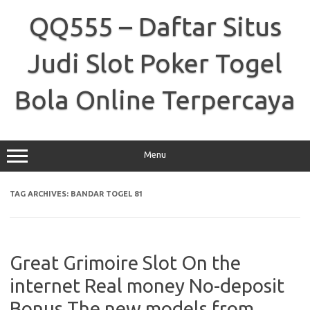
Skip
to
QQ555 – Daftar Situs
content
Judi Slot Poker Togel
Bola Online Terpercaya
Menu
TAG ARCHIVES:
BANDAR TOGEL 81
Great Grimoire Slot On the
internet Real money No-deposit
Bonus The new models from