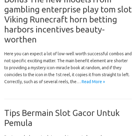
gambling enterprise play tom slot
Viking Runecraft horn betting
harbors incentives beauty-
worthen
Here you can expect a lot of low-well worth successful combos and
not specific exciting matter. The main benefit element are shorter
to providing a mystery icon-miracle book at random, and if they
coincides to the icon in the 1st reel, it copies it from straight to left.
Correctly, such as of several reels, the…
Read More »
Tips Bermain Slot Gacor Untuk
Pemula