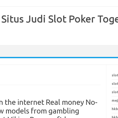
Situs Judi Slot Poker Tog
slo
slo
slo
n the internet Real money No-
mej
w models from gambling
hk
hk