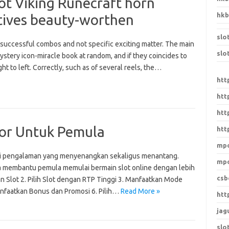
lot Viking Runecraft horn
hk
ntives beauty-worthen
slo
 successful combos and not specific exciting matter. The main
slo
ystery icon-miracle book at random, and if they coincides to
aight to left. Correctly, such as of several reels, the…
htt
htt
htt
cor Untuk Pemula
htt
mp
adi pengalaman yang menyenangkan sekaligus menantang.
mp
a membantu pemula memulai bermain slot online dengan lebih
cs
an Slot 2. Pilih Slot dengan RTP Tinggi 3. Manfaatkan Mode
anfaatkan Bonus dan Promosi 6. Pilih…
Read More »
htt
jag
slo