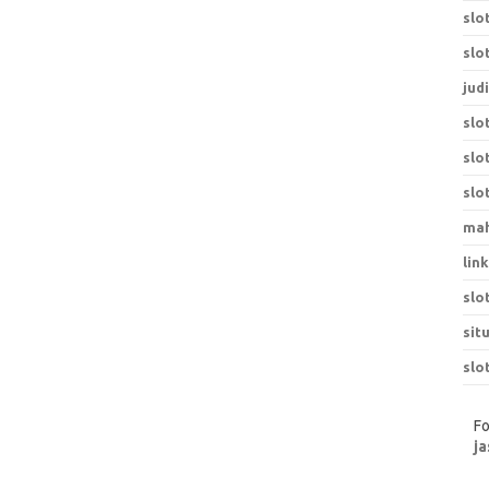
slo
slo
jud
slo
slo
slo
ma
link
slo
sit
slo
Fo
ja