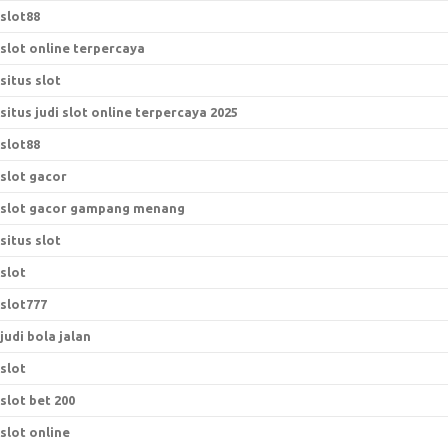
slot88
slot online terpercaya
situs slot
situs judi slot online terpercaya 2025
slot88
slot gacor
slot gacor gampang menang
situs slot
slot
slot777
judi bola jalan
slot
slot bet 200
slot online