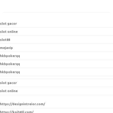
slot gacor
slot online
slot88
mejavip
hkbpokerqq
hkbpokerqq
hkbpokerqq
slot gacor
slot online
https://designintreior.com/
https://koi365l.com/