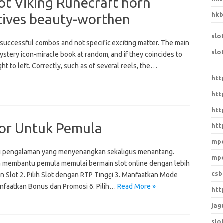
lot Viking Runecraft horn
hk
ntives beauty-worthen
slo
 successful combos and not specific exciting matter. The main
slo
ystery icon-miracle book at random, and if they coincides to
aight to left. Correctly, such as of several reels, the…
htt
htt
htt
cor Untuk Pemula
htt
mp
adi pengalaman yang menyenangkan sekaligus menantang.
mp
a membantu pemula memulai bermain slot online dengan lebih
cs
an Slot 2. Pilih Slot dengan RTP Tinggi 3. Manfaatkan Mode
anfaatkan Bonus dan Promosi 6. Pilih…
Read More »
htt
jag
slo