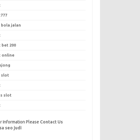
t
t777
i bola jalan
t
t bet 200
t online
hjong
 slot
t
us slot
t
r Information Please
Contact Us
sa seo judi