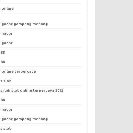
t online
t gacor gampang menang
t gacor
t gacor
t88
t88
t online terpercaya
us slot
us judi slot online terpercaya 2025
t88
t gacor
t gacor gampang menang
us slot