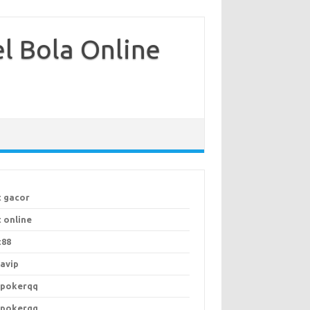
el Bola Online
t gacor
t online
t88
avip
bpokerqq
bpokerqq