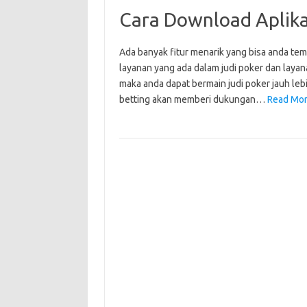
Cara Download Aplika
Ada banyak fitur menarik yang bisa anda temu
layanan yang ada dalam judi poker dan layana
maka anda dapat bermain judi poker jauh lebi
betting akan memberi dukungan…
Read Mor