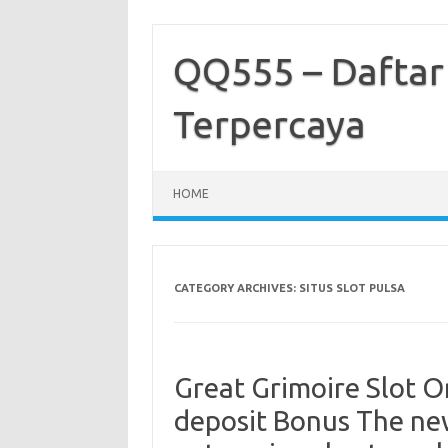
Skip
to
content
QQ555 – Daftar 
Terpercaya
HOME
CATEGORY ARCHIVES:
SITUS SLOT PULSA
Great Grimoire Slot O
deposit Bonus The ne