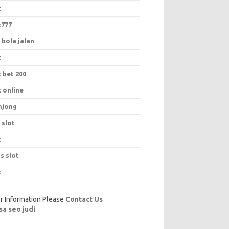
t
t777
i bola jalan
t
t bet 200
t online
hjong
 slot
t
us slot
t
r Information Please
Contact Us
sa seo judi