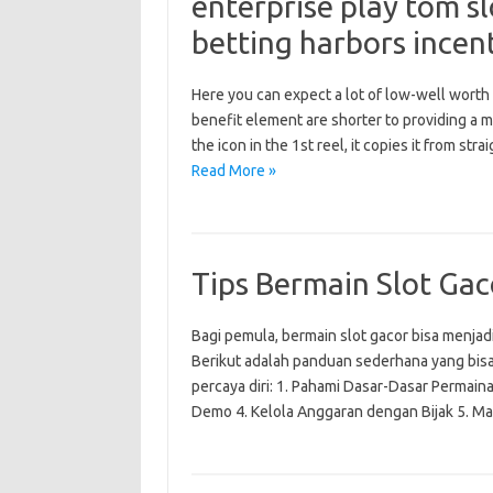
enterprise play tom s
betting harbors ince
Here you can expect a lot of low-well worth
benefit element are shorter to providing a m
the icon in the 1st reel, it copies it from str
Read More »
Tips Bermain Slot Ga
Bagi pemula, bermain slot gacor bisa menj
Berikut adalah panduan sederhana yang bis
percaya diri: 1. Pahami Dasar-Dasar Permain
Demo 4. Kelola Anggaran dengan Bijak 5. M