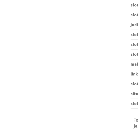
slo
slo
jud
slo
slo
slo
ma
link
slo
sit
slo
Fo
ja