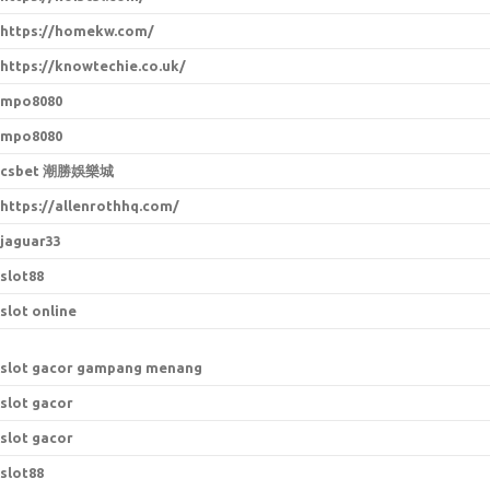
https://homekw.com/
https://knowtechie.co.uk/
mpo8080
mpo8080
csbet 潮勝娛樂城
https://allenrothhq.com/
jaguar33
slot88
slot online
slot gacor gampang menang
slot gacor
slot gacor
slot88