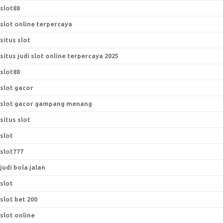
slot88
slot online terpercaya
situs slot
situs judi slot online terpercaya 2025
slot88
slot gacor
slot gacor gampang menang
situs slot
slot
slot777
judi bola jalan
slot
slot bet 200
slot online