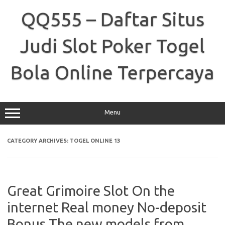
Skip
to
QQ555 – Daftar Situs
content
Judi Slot Poker Togel
Bola Online Terpercaya
Menu
CATEGORY ARCHIVES:
TOGEL ONLINE 13
Great Grimoire Slot On the
internet Real money No-deposit
Bonus The new models from