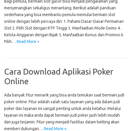
Bagi pemula, bermain slot gacor bisa menjadi pengalaman yang
menyenangkan sekaligus menantang. Berikut adalah panduan
sederhana yang bisa membantu pemula memulai bermain slot
online dengan lebih percaya diri: 1. Pahami Dasar-Dasar Permainan
Slot 2. Pilih Slot dengan RTP Tinggi 3. Manfaatkan Mode Demo 4.
Kelola Anggaran dengan Bijak 5. Manfaatkan Bonus dan Promosi 6.
Pilih…
Read More »
Cara Download Aplikasi Poker
Online
Ada banyak fitur menarik yang bisa anda temukan saat bermain judi
poker online. Fitur adalah salah satu layanan yang ada dalam judi
poker dan layanan ini sangat penting untuk anda ketahui. Melalui
layanan ini maka anda dapat bermain judi poker jauh lebih mudah
dan juga terjamin. Fitur yang menjadi fasilitas dalam betting akan
memberi dukungan…
Read More »