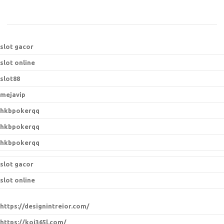
slot gacor
slot online
slot88
mejavip
hkbpokerqq
hkbpokerqq
hkbpokerqq
slot gacor
slot online
https://designintreior.com/
https://koi365l.com/