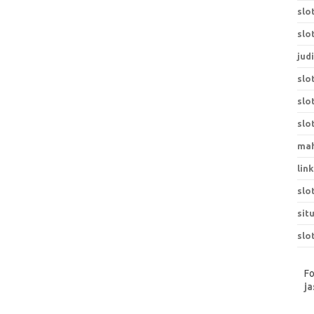
slo
slo
jud
slo
slo
slo
ma
link
slo
sit
slo
Fo
ja