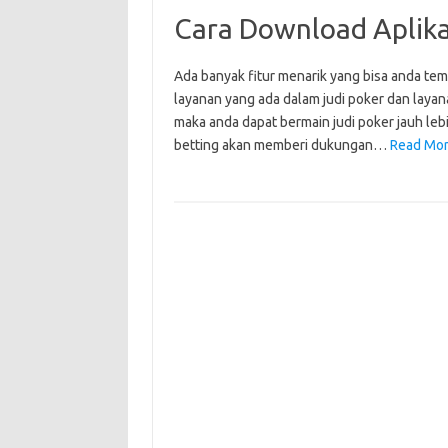
Cara Download Aplika
Ada banyak fitur menarik yang bisa anda temu
layanan yang ada dalam judi poker dan layana
maka anda dapat bermain judi poker jauh lebi
betting akan memberi dukungan…
Read Mor