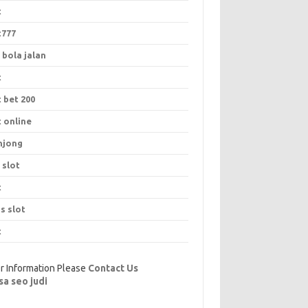
t
t777
i bola jalan
t
t bet 200
t online
hjong
 slot
t
us slot
t
r Information Please
Contact Us
sa seo judi