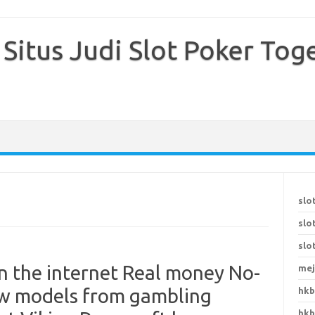
Situs Judi Slot Poker Tog
slo
slo
slo
n the internet Real money No-
mej
w models from gambling
hk
hk