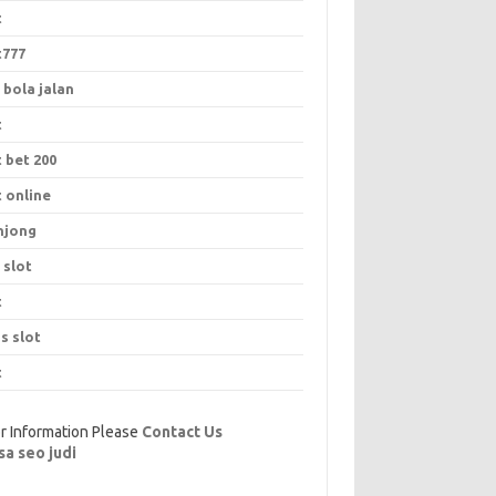
t
t777
i bola jalan
t
t bet 200
t online
hjong
 slot
t
us slot
t
r Information Please
Contact Us
sa seo judi