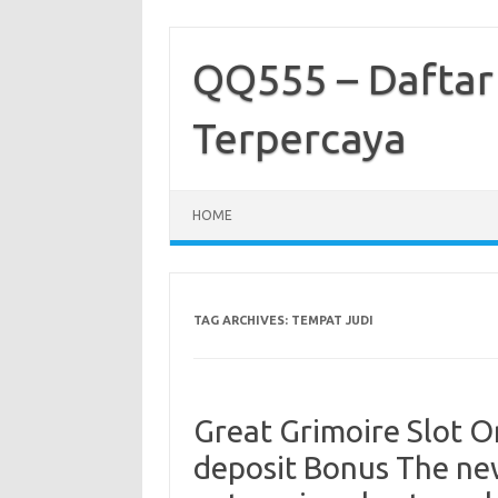
Skip
to
content
QQ555 – Daftar 
Terpercaya
HOME
TAG ARCHIVES:
TEMPAT JUDI
Great Grimoire Slot O
deposit Bonus The ne