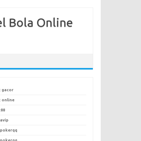
el Bola Online
t gacor
t online
t88
avip
bpokerqq
bpokerqq