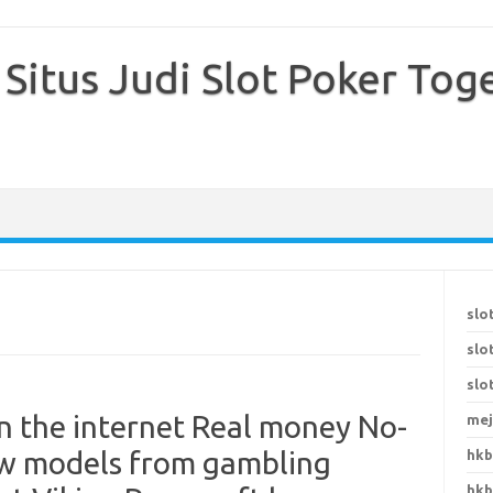
Situs Judi Slot Poker Tog
slo
slo
slo
n the internet Real money No-
mej
w models from gambling
hk
hk