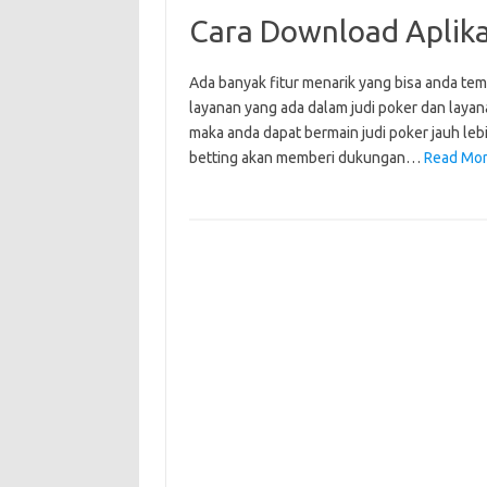
Cara Download Aplika
Ada banyak fitur menarik yang bisa anda temu
layanan yang ada dalam judi poker dan layana
maka anda dapat bermain judi poker jauh lebi
betting akan memberi dukungan…
Read Mor