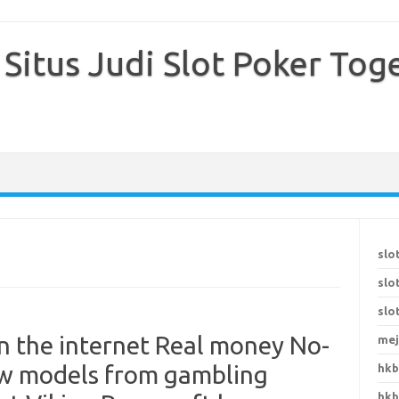
Situs Judi Slot Poker Tog
slo
slo
slo
n the internet Real money No-
mej
w models from gambling
hk
hk