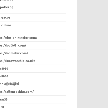
bpokerqq
t gacor
t online
ps://designintreior.com/
ps://koi365l.com/
ps://homekw.com/
ps://knowtechie.co.uk/
o8080
o8080
bet 潮勝娛樂城
ps://allenrothhq.com/
uar33
t88