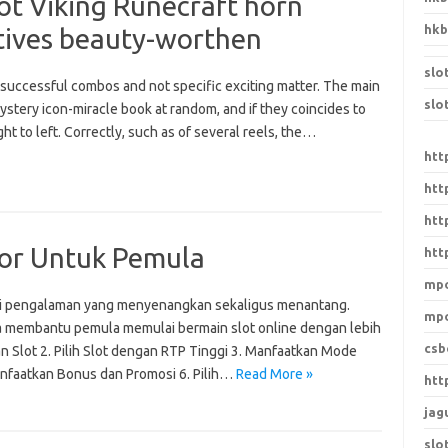
lot Viking Runecraft horn
hk
ntives beauty-worthen
slo
 successful combos and not specific exciting matter. The main
slo
ystery icon-miracle book at random, and if they coincides to
aight to left. Correctly, such as of several reels, the…
htt
htt
htt
cor Untuk Pemula
htt
mp
adi pengalaman yang menyenangkan sekaligus menantang.
mp
a membantu pemula memulai bermain slot online dengan lebih
cs
an Slot 2. Pilih Slot dengan RTP Tinggi 3. Manfaatkan Mode
anfaatkan Bonus dan Promosi 6. Pilih…
Read More »
htt
jag
slo