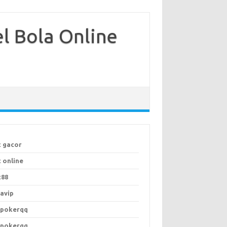
el Bola Online
t gacor
t online
t88
avip
bpokerqq
bpokerqq