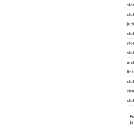
slo
slo
jud
slo
slo
slo
ma
link
slo
sit
slo
Fo
ja