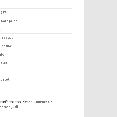
t
t777
i bola jalan
t
t bet 200
t online
hjong
 slot
t
us slot
t
r Information Please
Contact Us
sa seo judi