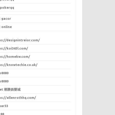
bpokerqq
t gacor
t online
ps://designintreior.com/
ps://koi365l.com/
ps://homekw.com/
ps://knowtechie.co.uk/
o8080
o8080
bet 潮勝娛樂城
ps://allenrothhq.com/
uar33
t88