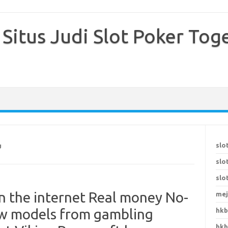
Situs Judi Slot Poker Tog
slo
U
slo
slo
n the internet Real money No-
mej
w models from gambling
hk
hk