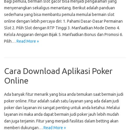
Bagi pemula, bermain slot gacor bisa menjadi pengalaman yang
menyenangkan sekaligus menantang. Berikut adalah panduan
sederhana yang bisa membantu pemula memulai bermain slot
online dengan lebih percaya diri: 1. Pahami Dasar-Dasar Permainan
Slot 2. Pilih Slot dengan RTP Tinggi 3. Manfaatkan Mode Demo 4.
Kelola Anggaran dengan Bijak 5. Manfaatkan Bonus dan Promosi 6.
Pilih…
Read More »
Cara Download Aplikasi Poker
Online
Ada banyak fitur menarik yang bisa anda temukan saat bermain judi
poker online. Fitur adalah salah satu layanan yang ada dalam judi
poker dan layanan ini sangat penting untuk anda ketahui. Melalui
layanan ini maka anda dapat bermain judi poker jauh lebih mudah
dan juga terjamin. Fitur yang menjadi fasilitas dalam betting akan
memberi dukungan…
Read More »