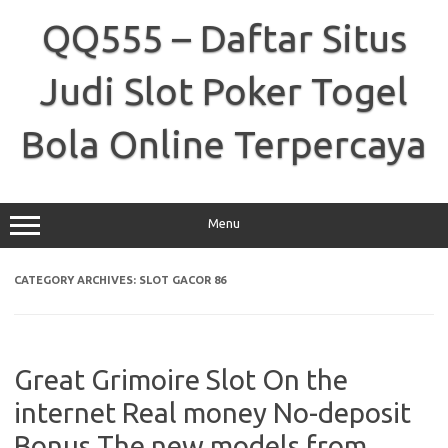
Skip
to
QQ555 – Daftar Situs
content
Judi Slot Poker Togel
Bola Online Terpercaya
Menu
CATEGORY ARCHIVES:
SLOT GACOR 86
Great Grimoire Slot On the
internet Real money No-deposit
Bonus The new models from