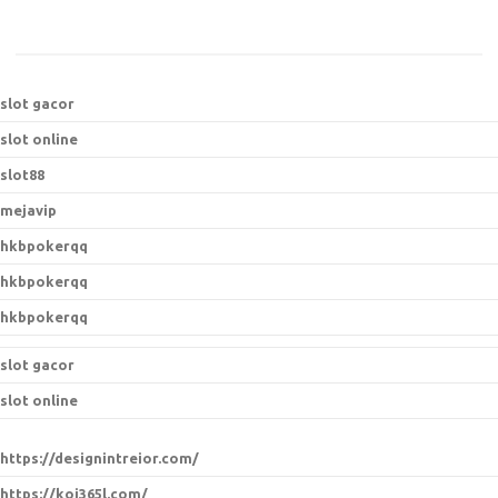
slot gacor
slot online
slot88
mejavip
hkbpokerqq
hkbpokerqq
hkbpokerqq
slot gacor
slot online
https://designintreior.com/
https://koi365l.com/