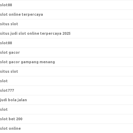
slot88
slot online terpercaya
situs slot
situs judi slot online terpercaya 2025
slot88
slot gacor
slot gacor gampang menang
situs slot
slot
slot777
judi bola jalan
slot
slot bet 200
slot online