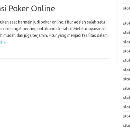
si Poker Online
slo
kan saat bermain judi poker online. Fitur adalah salah satu
slo
n ini sangat penting untuk anda ketahui. Melalui layanan ini
slo
h mudah dan juga terjamin. Fitur yang menjadi fasilitas dalam
e »
slo
slo
slo
slo
sit
sit
slo
slo
slo
sit