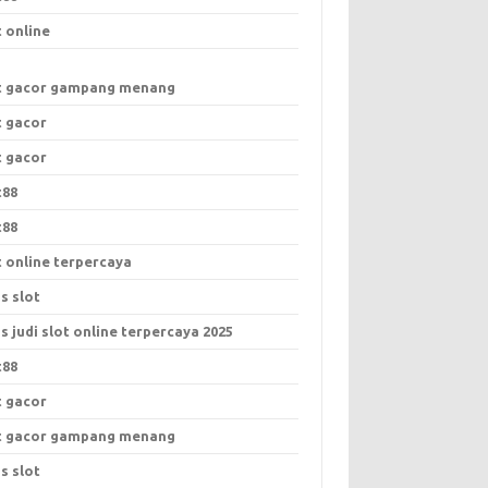
t online
t gacor gampang menang
t gacor
t gacor
t88
t88
t online terpercaya
us slot
us judi slot online terpercaya 2025
t88
t gacor
t gacor gampang menang
us slot