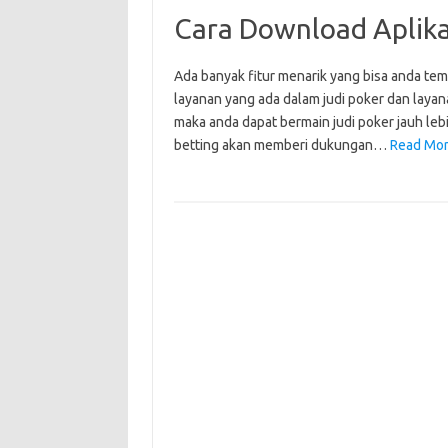
Cara Download Aplika
Ada banyak fitur menarik yang bisa anda temu
layanan yang ada dalam judi poker dan layana
maka anda dapat bermain judi poker jauh lebi
betting akan memberi dukungan…
Read Mor