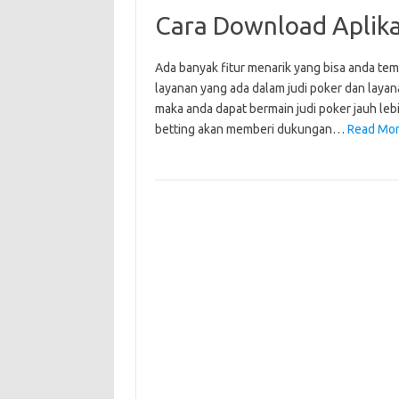
Cara Download Aplika
Ada banyak fitur menarik yang bisa anda temu
layanan yang ada dalam judi poker dan layana
maka anda dapat bermain judi poker jauh lebi
betting akan memberi dukungan…
Read Mor