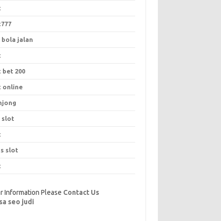
t
t777
i bola jalan
t
t bet 200
t online
hjong
 slot
t
us slot
t
r Information Please
Contact Us
sa seo judi