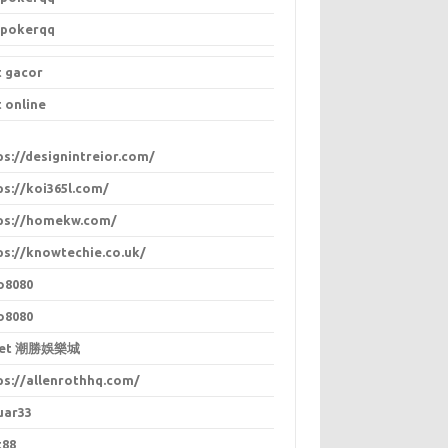
bpokerqq
t gacor
t online
ps://designintreior.com/
ps://koi365l.com/
ps://homekw.com/
ps://knowtechie.co.uk/
o8080
o8080
bet 潮勝娛樂城
ps://allenrothhq.com/
uar33
t88