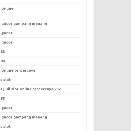
t online
t gacor gampang menang
t gacor
t gacor
t88
t88
t online terpercaya
us slot
us judi slot online terpercaya 2025
t88
t gacor
t gacor gampang menang
us slot