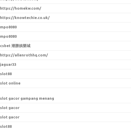
https://homekw.com/
https://knowtechie.co.uk/
mpo8080
mpo8080
csbet 潮勝娛樂城
https://allenrothhq.com/
jaguar33
slot88
slot online
slot gacor gampang menang
slot gacor
slot gacor
slot88