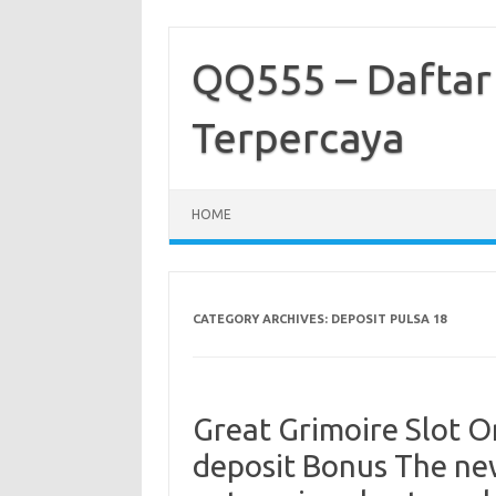
Skip
to
content
QQ555 – Daftar 
Terpercaya
HOME
CATEGORY ARCHIVES:
DEPOSIT PULSA 18
Great Grimoire Slot O
deposit Bonus The ne