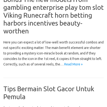
gambling enterprise play tom slot
Viking Runecraft horn betting
harbors incentives beauty-
worthen
Here you can expect a lot of low-well worth successful combos and
not specific exciting matter. The main benefit element are shorter
to providing a mystery icon-miracle book at random, and if they
coincides to the icon in the 1st reel, it copies it from straight to left.
Correctly, such as of several reels, the…
Read More »
Tips Bermain Slot Gacor Untuk
Pemula