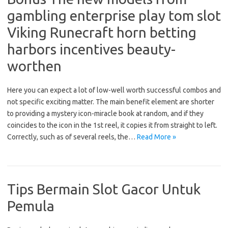
gambling enterprise play tom slot
Viking Runecraft horn betting
harbors incentives beauty-
worthen
Here you can expect a lot of low-well worth successful combos and
not specific exciting matter. The main benefit element are shorter
to providing a mystery icon-miracle book at random, and if they
coincides to the icon in the 1st reel, it copies it from straight to left.
Correctly, such as of several reels, the…
Read More »
Tips Bermain Slot Gacor Untuk
Pemula