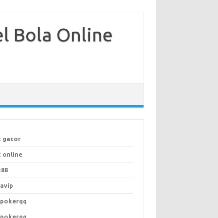
el Bola Online
t gacor
t online
t88
avip
bpokerqq
bpokerqq