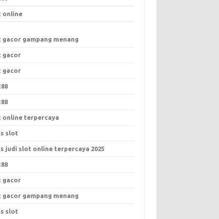
t online
t gacor gampang menang
t gacor
t gacor
t88
t88
t online terpercaya
us slot
us judi slot online terpercaya 2025
t88
t gacor
t gacor gampang menang
us slot