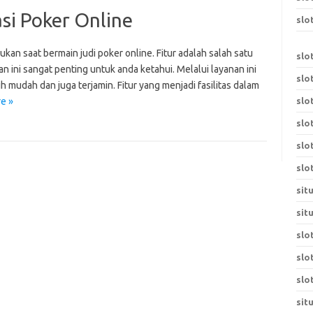
si Poker Online
slo
kan saat bermain judi poker online. Fitur adalah salah satu
slo
n ini sangat penting untuk anda ketahui. Melalui layanan ini
slo
h mudah dan juga terjamin. Fitur yang menjadi fasilitas dalam
e »
slo
slo
slo
slo
sit
sit
slo
slo
slo
sit