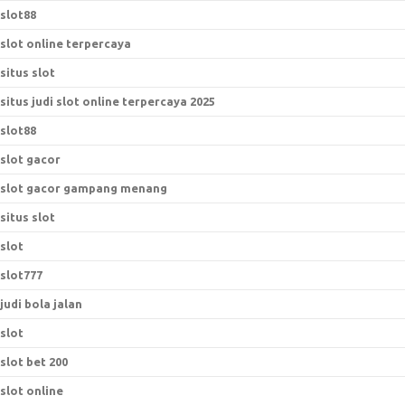
slot88
slot online terpercaya
situs slot
situs judi slot online terpercaya 2025
slot88
slot gacor
slot gacor gampang menang
situs slot
slot
slot777
judi bola jalan
slot
slot bet 200
slot online