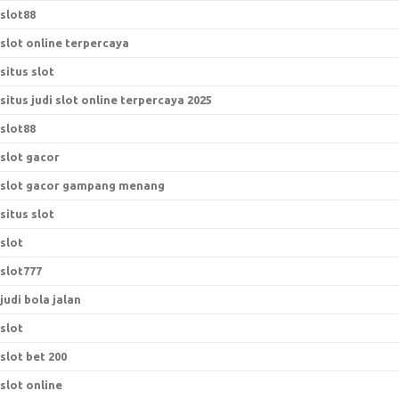
slot88
slot online terpercaya
situs slot
situs judi slot online terpercaya 2025
slot88
slot gacor
slot gacor gampang menang
situs slot
slot
slot777
judi bola jalan
slot
slot bet 200
slot online