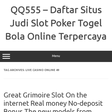
Skip
to
QQ555 – Daftar Situs
content
Judi Slot Poker Togel
Bola Online Terpercaya
Menu
TAG ARCHIVES:
LIVE CASINO ONLINE 49
Great Grimoire Slot On the
internet Real money No-deposit
Bonus The new models from