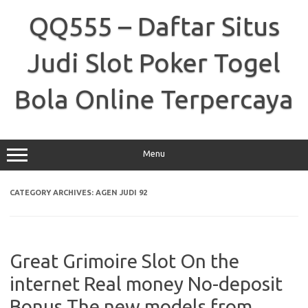
Skip
to
QQ555 – Daftar Situs
content
Judi Slot Poker Togel
Bola Online Terpercaya
Menu
CATEGORY ARCHIVES:
AGEN JUDI 92
Great Grimoire Slot On the
internet Real money No-deposit
Bonus The new models from