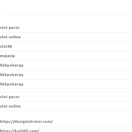
slot gacor
slot online
slot88
mejavip
hkbpokerqq
hkbpokerqq
hkbpokerqq
slot gacor
slot online
https://designintreior.com/
https://koi365l.com/