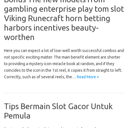
gambling enterprise play tom slot
Viking Runecraft horn betting
harbors incentives beauty-
worthen
Here you can expect a lot of low-well worth successful combos and
not specific exciting matter. The main benefit element are shorter
to providing a mystery icon-miracle book at random, and if they
coincides to the icon in the 1st reel, it copies it from straight to left.
Correctly, such as of several reels, the…
Read More »
Tips Bermain Slot Gacor Untuk
Pemula