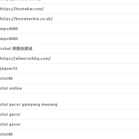
https://homekw.com/
https://knowtechie.co.uk/
mpo8080
mpo8080
csbet 潮勝娛樂城
https://allenrothhq.com/
jaguar33
slot88
slot online
slot gacor gampang menang
slot gacor
slot gacor
slot88