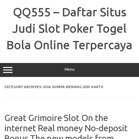
Skip
to
QQ555 – Daftar Situs
content
Judi Slot Poker Togel
Bola Online Terpercaya
Menu
CATEGORY ARCHIVES:
DOA SUPAYA MENANG JUDI KARTU
Great Grimoire Slot On the
internet Real money No-deposit
Bonus The new models from