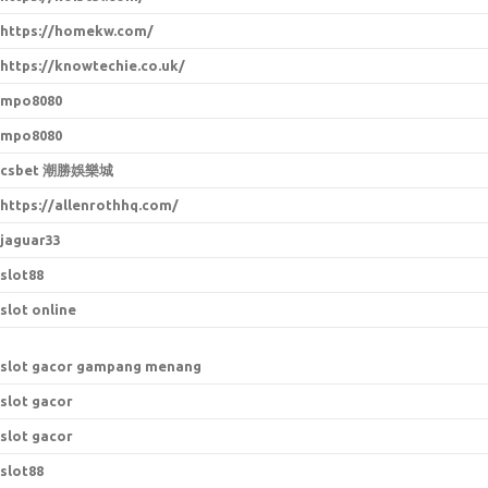
https://homekw.com/
https://knowtechie.co.uk/
mpo8080
mpo8080
csbet 潮勝娛樂城
https://allenrothhq.com/
jaguar33
slot88
slot online
slot gacor gampang menang
slot gacor
slot gacor
slot88