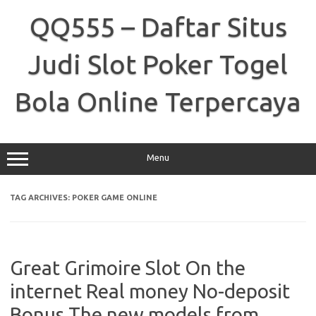
Skip
to
QQ555 – Daftar Situs
content
Judi Slot Poker Togel
Bola Online Terpercaya
Menu
TAG ARCHIVES:
POKER GAME ONLINE
Great Grimoire Slot On the
internet Real money No-deposit
Bonus The new models from