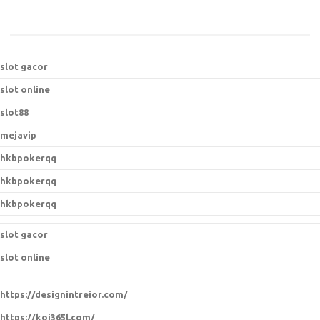
slot gacor
slot online
slot88
mejavip
hkbpokerqq
hkbpokerqq
hkbpokerqq
slot gacor
slot online
https://designintreior.com/
https://koi365l.com/