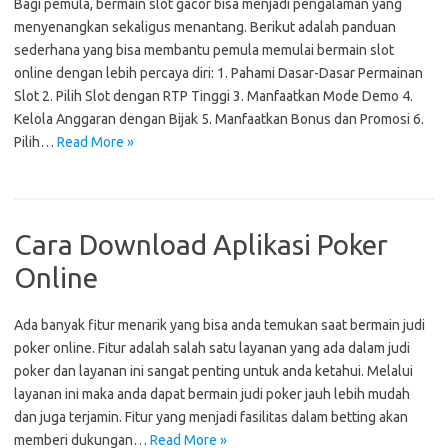
Bagi pemula, bermain slot gacor bisa menjadi pengalaman yang
menyenangkan sekaligus menantang. Berikut adalah panduan
sederhana yang bisa membantu pemula memulai bermain slot
online dengan lebih percaya diri: 1. Pahami Dasar-Dasar Permainan
Slot 2. Pilih Slot dengan RTP Tinggi 3. Manfaatkan Mode Demo 4.
Kelola Anggaran dengan Bijak 5. Manfaatkan Bonus dan Promosi 6.
Pilih…
Read More »
Cara Download Aplikasi Poker
Online
Ada banyak fitur menarik yang bisa anda temukan saat bermain judi
poker online. Fitur adalah salah satu layanan yang ada dalam judi
poker dan layanan ini sangat penting untuk anda ketahui. Melalui
layanan ini maka anda dapat bermain judi poker jauh lebih mudah
dan juga terjamin. Fitur yang menjadi fasilitas dalam betting akan
memberi dukungan…
Read More »